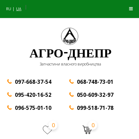
|
RU
UA
АГРО-ДНЕПР
Запчастини власного виробництва
097-668-37-54
068-748-73-01
095-420-16-52
050-609-32-97
096-575-01-10
099-518-71-78
0
0