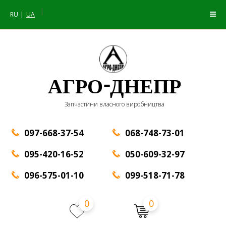
|
RU
UA
АГРО-ДНЕПР
Запчастини власного виробництва
097-668-37-54
068-748-73-01
095-420-16-52
050-609-32-97
096-575-01-10
099-518-71-78
0
0