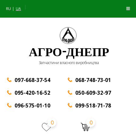
|
RU
UA
АГРО-ДНЕПР
Запчастини власного виробництва
097-668-37-54
068-748-73-01
095-420-16-52
050-609-32-97
096-575-01-10
099-518-71-78
0
0