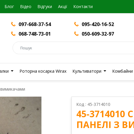
Блог
Вiдео
Відгуки
Акції
Контакти
097-668-37-54
095-420-16-52
068-748-73-01
050-609-32-97
валки
Роторна косарка Wirax
Культиватори
Комбайни
з вимикачами
Код : 45-3714010
45-3714010
ПАНЕЛІ З 