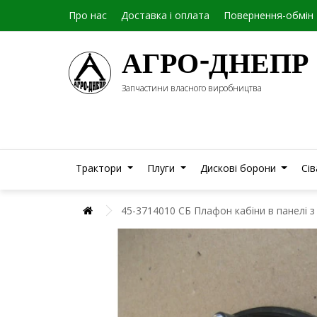
Про нас
Доставка і оплата
Повернення-обмін
АГРО-ДНЕПР
Запчастини власного виробництва
Трактори
Плуги
Дискові борони
Сі
45-3714010 СБ Плафон кабіни в панелі 