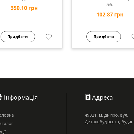
зб.
350.10 грн
102.87 грн
Придбати
Придбати
Інформація
Адреса
оловна
49021, м. Дніпро, вул.
Детальбудівська, буди
аталог
кції