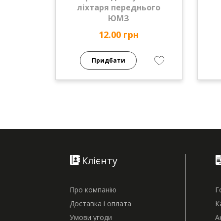
ліхтаря переднього
ЮМЗ
12.00 грн
Придбати
Клієнту
Про компанію
Г
Доставка і оплата
К
Умови угоди
А