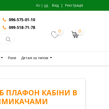
Вхiд
|
Реєстрація
RU
UA
096-575-01-10
099-518-71-78
0
0
Різне
Деталі за типом
 СБ ПЛАФОН КАБІНИ В
ВИМИКАЧАМИ