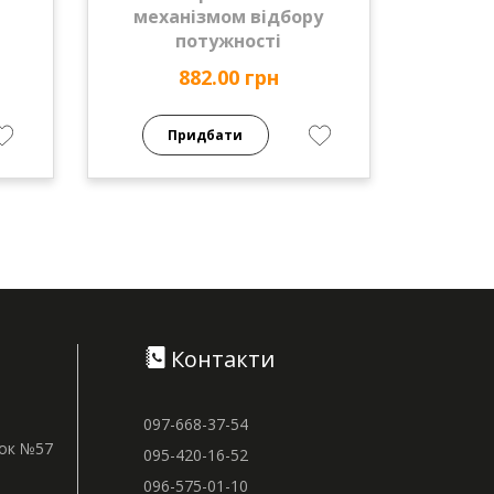
механізмом відбору
потужності
882.00 грн
Придбати
Контакти
097-668-37-54
нок №57
095-420-16-52
096-575-01-10