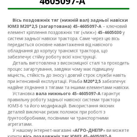
4605097-А
Вісь поздовжніх тяг (нижній вал) задньої навіски
ЮМЗ М20*2,5 (загартована) 45-4605097-А
– ключовий
елемент кріплення поздовжніх тяг («лиж»)
45-4605030
у
системі задньої навіски трактора. Саме через цю вісь
передається основне навантаження від навісного
обладнання до корпусу трансмісії трактора, що
забезпечує стійку роботу всієї конструкції.
Деталь виготовлена з високоміцної сталі та проходить
процес загартування, завдяки чому має підвищену
міцність, стійкість до зносу і довгий строк служби навіть
при інтенсивній експлуатації. Різьба
М20*2,5
забезпечує
надійне з’єднання з тягами та іншими елементами навіски.
Установка
вала нижнього 45-4605097-А
гарантує
правильну роботу задньої навісної системи трактора
ЮМЗ-6 та його модифікацій. Використання якісних
деталей виключає ризик поломок при роботі з
ґрунтообробними, посівними чи транспортними
агрегатами.
У нашому інтернет-магазині «
АГРО-ДНЕПР
» ви можете
купити
вісь поздовжніх тяг ЮМЗ 45-4605097-А