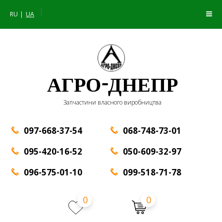
|
RU
UA
АГРО-ДНЕПР
Запчастини власного виробництва
097-668-37-54
068-748-73-01
095-420-16-52
050-609-32-97
096-575-01-10
099-518-71-78
0
0