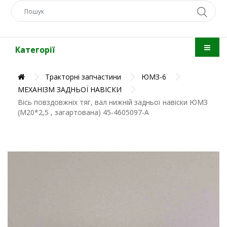
Категорії
Тракторні запчастини
ЮМЗ-6
МЕХАНІЗМ ЗАДНЬОЇ НАВІСКИ
Вісь повздовжніх тяг, вал нижній задньої навіски ЮМЗ
(М20*2,5 , загартована) 45-4605097-А