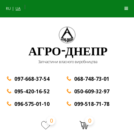
|
RU
UA
АГРО-ДНЕПР
Запчастини власного виробництва
097-668-37-54
068-748-73-01
095-420-16-52
050-609-32-97
096-575-01-10
099-518-71-78
0
0