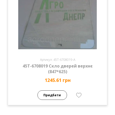
Артикул: 45Т-6708019-А
45Т-6708019 Скло дверей верхнє
(847*625)
1245.61 грн
Придбати