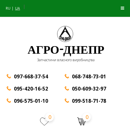
|
RU
UA
АГРО-ДНЕПР
Запчастини власного виробництва
097-668-37-54
068-748-73-01
095-420-16-52
050-609-32-97
096-575-01-10
099-518-71-78
0
0