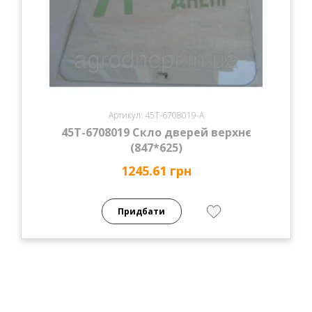
Артикул: 45Т-6708019-А
45Т-6708019 Скло дверей верхнє
(847*625)
1245.61 грн
Придбати