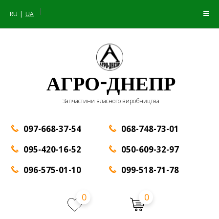
|
RU
UA
АГРО-ДНЕПР
Запчастини власного виробництва
097-668-37-54
068-748-73-01
095-420-16-52
050-609-32-97
096-575-01-10
099-518-71-78
0
0