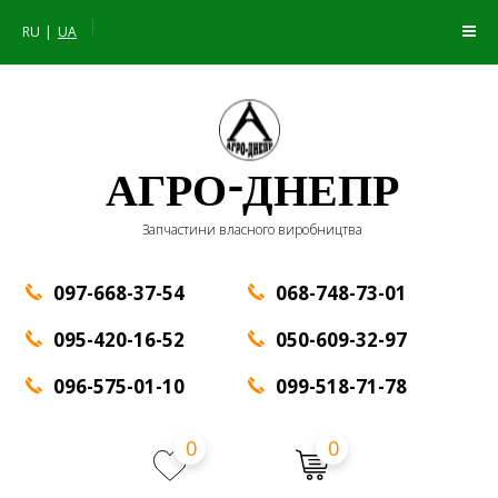
|
RU
UA
АГРО-ДНЕПР
Запчастини власного виробництва
097-668-37-54
068-748-73-01
095-420-16-52
050-609-32-97
096-575-01-10
099-518-71-78
0
0