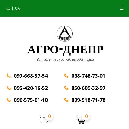
|
RU
UA
АГРО-ДНЕПР
Запчастини власного виробництва
097-668-37-54
068-748-73-01
095-420-16-52
050-609-32-97
096-575-01-10
099-518-71-78
0
0