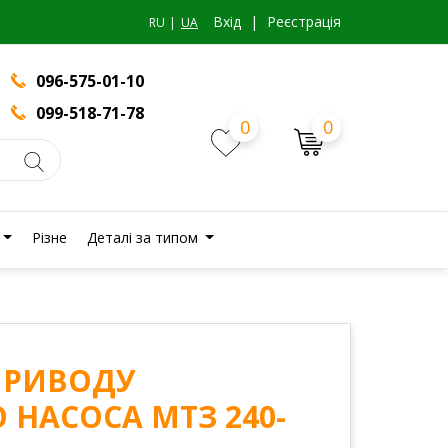
Вхiд
|
Реєстрація
RU
UA
096-575-01-10
099-518-71-78
0
0
Різне
Деталі за типом
ПРИВОДУ
НАСОСА МТЗ 240-