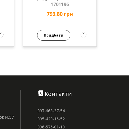
1701196
793.80 грн
Придбати
Контакти
097-668-37-54
нок №57
095-420-16-52
096-575-01-10