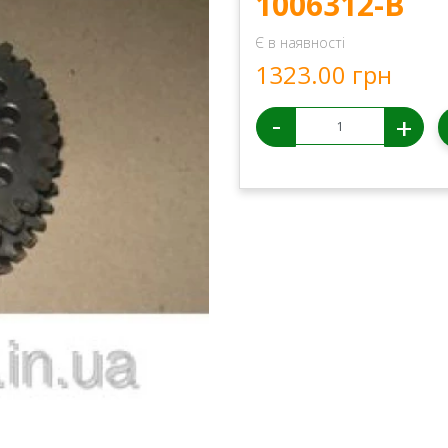
1006312-В
Є в наявності
1323.00 грн
-
+