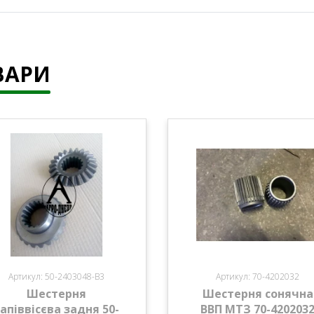
ВАРИ
Артикул: 50-2403048-В3
Артикул: 70-4202032
Шестерня
Шестерня сонячна
апіввісєва задня 50-
ВВП МТЗ 70-420203