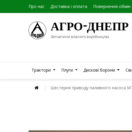
Про нас
Доставка і оплата
Повернення-обмін
АГРО-ДНЕПР
Запчастини власного виробництва
Трактори
Плуги
Дискові борони
Сі
Шестерня приводу паливного насоса М