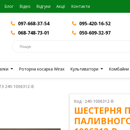
Блог
Вiдео
Відгуки
Акції
Контакти
097-668-37-54
095-420-16-52
068-748-73-01
050-609-32-97
валки
Роторна косарка Wirax
Культиватори
Комбайни
ТЗ 240-1006312-В
Код : 240-1006312-В
ШЕСТЕРНЯ 
ПАЛИВНОГО 