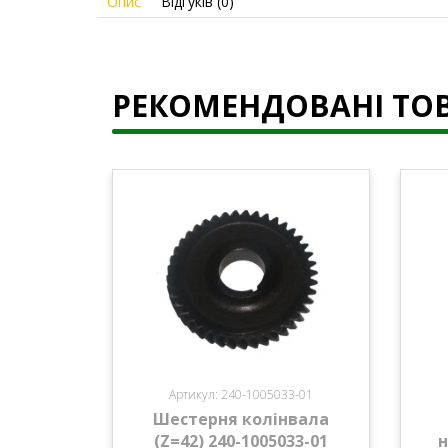
Опис
Відгуків (0)
РЕКОМЕНДОВАНІ ТО
Артикул: 240-1005033-01
Шестерня колінвала
(Z=42) 240-1005033-01
н