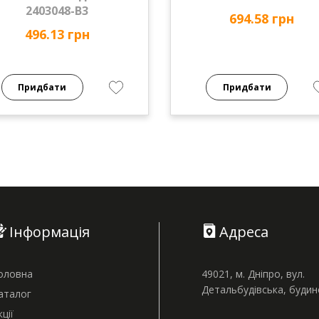
2403048-В3
694.58 грн
496.13 грн
Придбати
Придбати
Інформація
Адреса
оловна
49021, м. Дніпро, вул.
Детальбудівська, буди
аталог
кції