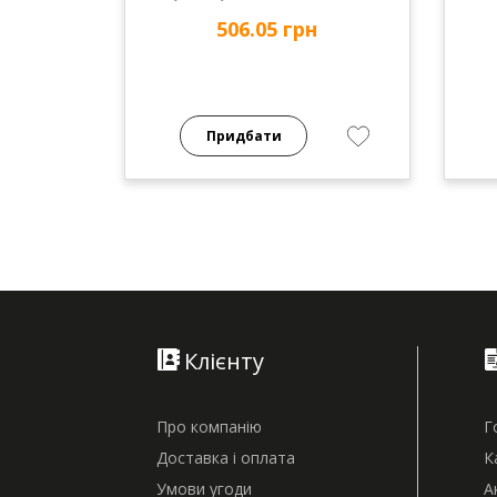
506.05 грн
Придбати
Клієнту
Про компанію
Г
Доставка і оплата
К
Умови угоди
А