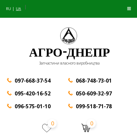
|
RU
UA
АГРО-ДНЕПР
Запчастини власного виробництва
097-668-37-54
068-748-73-01
095-420-16-52
050-609-32-97
096-575-01-10
099-518-71-78
0
0