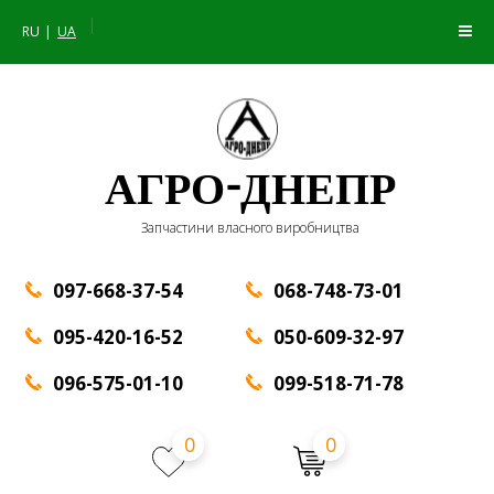
|
RU
UA
АГРО-ДНЕПР
Запчастини власного виробництва
097-668-37-54
068-748-73-01
095-420-16-52
050-609-32-97
096-575-01-10
099-518-71-78
0
0