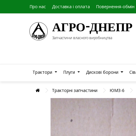
Про нас
Доставка і оплата
Повернення-обмін
АГРО-ДНЕПР
Запчастини власного виробництва
Трактори
Плуги
Дискові борони
Сі
Тракторні запчастини
ЮМЗ-6