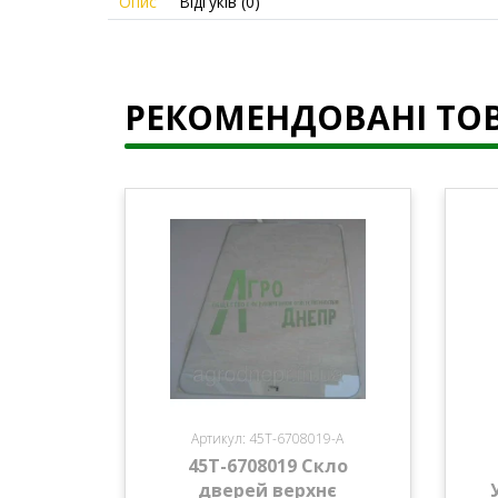
Опис
Відгуків (0)
РЕКОМЕНДОВАНІ ТО
Артикул: 45Т-6708019-А
45Т-6708019 Скло
дверей верхнє