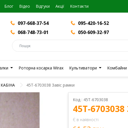
Блог
Вiдео
Відгуки
Акції
Контакти
097-668-37-54
095-420-16-52
068-748-73-01
050-609-32-97
валки
Роторна косарка Wirax
Культиватори
Комбайни
КАБІНА
45Т-6703038 Завіс рамки
Код : 45Т-6703038
45Т-6703038
Є в наявності