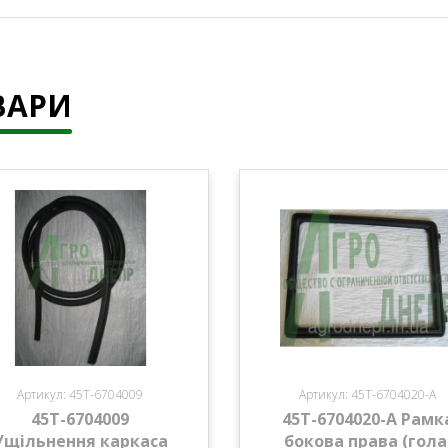
ВАРИ
Артикул: 45Т-6704009
Артикул: 45Т-6704020-А
45Т-6704009
45Т-6704020-А Рамк
Ущільнення каркаса
бокова права (гола