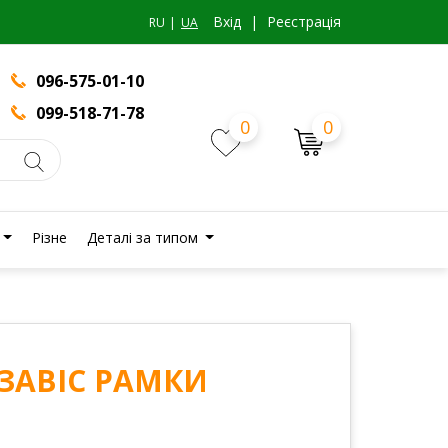
Вхiд
|
Реєстрація
RU
UA
096-575-01-10
099-518-71-78
0
0
Різне
Деталі за типом
 ЗАВІС РАМКИ