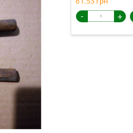
61.53 грн
-
+