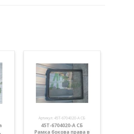
Артикул: 45Т-6704020-А СБ
а
45Т-6704020-А СБ
,
Рамка бокова права в