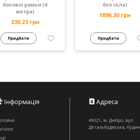
бокової рамки (4
без скла)
метра)
1896.30 грн
330.23 грн
Придбати
Придбати
Інформація
Адреса
оловна
49021, м. Дніпро, вул.
Детальбудівська, буди
аталог
кції