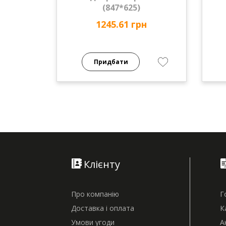
(847*625)
1245.61 грн
Придбати
Клієнту
Про компанію
Г
Доставка і оплата
К
Умови угоди
А