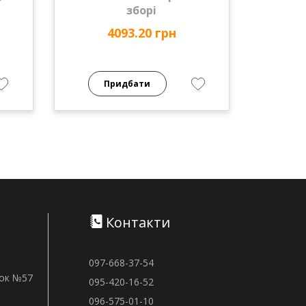
зборі
4093.20 грн
Придбати
Контакти
097-668-37-54
нок №57
095-420-16-52
096-575-01-10