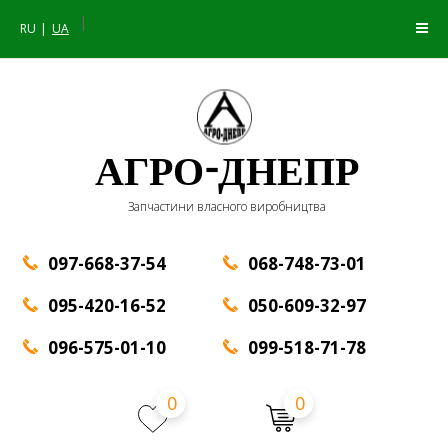
|
RU
UA
АГРО-ДНЕПР
Запчастини власного виробництва
097-668-37-54
068-748-73-01
095-420-16-52
050-609-32-97
096-575-01-10
099-518-71-78
0
0