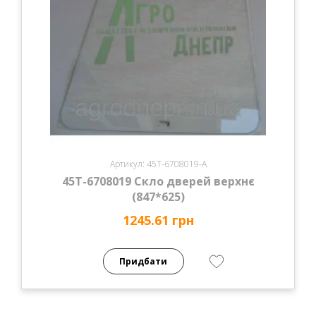
Артикул: 45Т-6708019-А
45Т-6708019 Скло дверей верхнє
(847*625)
1245.61 грн
Придбати