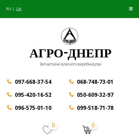
|
RU
UA
АГРО-ДНЕПР
Запчастини власного виробництва
097-668-37-54
068-748-73-01
095-420-16-52
050-609-32-97
096-575-01-10
099-518-71-78
0
0