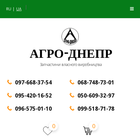
|
RU
UA
АГРО-ДНЕПР
Запчастини власного виробництва
097-668-37-54
068-748-73-01
095-420-16-52
050-609-32-97
096-575-01-10
099-518-71-78
0
0