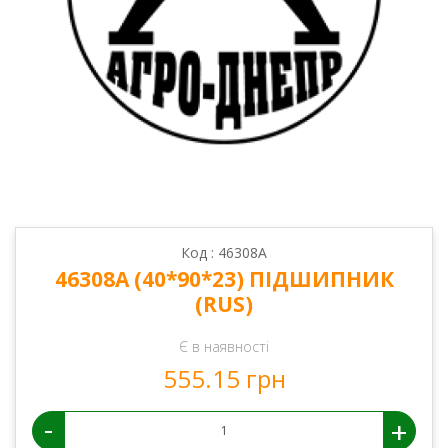
Код : 46308А
46308А (40*90*23) ПІДШИПНИК
(RUS)
Є в наявності
555.15 грн
-
+