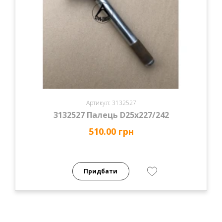
Артикул: 3132527
3132527 Палець D25х227/242
510.00 грн
Придбати