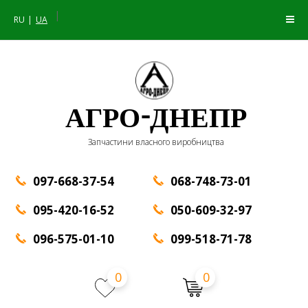
|
RU
UA
АГРО-ДНЕПР
Запчастини власного виробництва
097-668-37-54
068-748-73-01
095-420-16-52
050-609-32-97
096-575-01-10
099-518-71-78
0
0