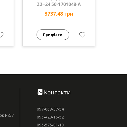
Z2=24 50-1701048-А
3737.48 грн
Придбати
Контакти
097-668-37-54
нок №57
095-420-16-52
096-575-01-10