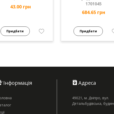
1701045
43.00 грн
684.65 грн
Придбати
Придбати
Інформація
Адреса
оловна
49021, м. Дніпро, вул.
Детальбудівська, буди
аталог
кції