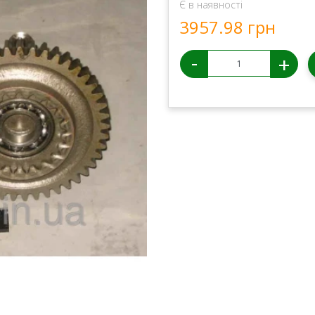
Є в наявності
3957.98 грн
-
+