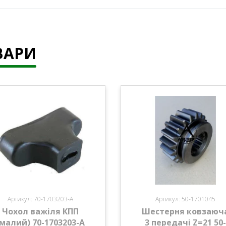
ВАРИ
Артикул: 70-1703203-А
Артикул: 50-1701045
Чохол важіля КПП
Шестерня ковзаюч
(малий) 70-1703203-А
3 передачі Z=21 50