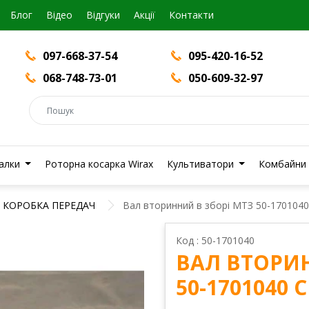
Блог
Вiдео
Відгуки
Акції
Контакти
097-668-37-54
095-420-16-52
068-748-73-01
050-609-32-97
валки
Роторна косарка Wirax
Культиватори
Комбайни
КОРОБКА ПЕРЕДАЧ
Вал вторинний в зборі МТЗ 50-1701040
Код : 50-1701040
ВАЛ ВТОРИН
50-1701040 С