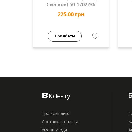
Силікон) 50-1702236
225.00 грн
Придбати
Клієнту
Про компанію
Г
Доставка і оплата
К
Умови угоди
А