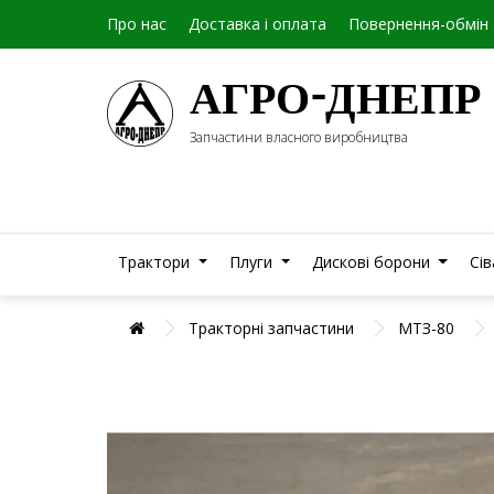
Про нас
Доставка і оплата
Повернення-обмін
АГРО-ДНЕПР
Запчастини власного виробництва
Трактори
Плуги
Дискові борони
Сі
Тракторні запчастини
МТЗ-80