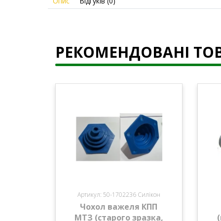
Опис
Відгуків (0)
РЕКОМЕНДОВАНІ ТО
Артикул: 50-1702236 Силікон
Чохол важеля КПП
МТЗ (старого зразка,