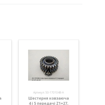
Артикул: 50-1701048-А
а
Шестерня ковзаюча
-
4 і 5 передачі Z1=27,