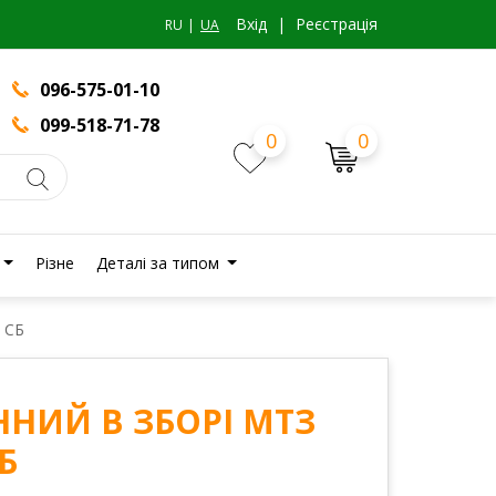
Вхiд
|
Реєстрація
RU
UA
096-575-01-10
099-518-71-78
0
0
Різне
Деталі за типом
 СБ
НИЙ В ЗБОРІ МТЗ
Б