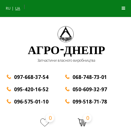
|
RU
UA
АГРО-ДНЕПР
Запчастини власного виробництва
097-668-37-54
068-748-73-01
095-420-16-52
050-609-32-97
096-575-01-10
099-518-71-78
0
0