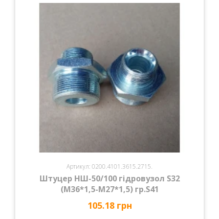
Артикул: 0200.4101.3615.2715.
Штуцер НШ-50/100 гідровузол S32
(М36*1,5-М27*1,5) гр.S41
105.18 грн