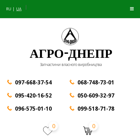
|
RU
UA
АГРО-ДНЕПР
Запчастини власного виробництва
097-668-37-54
068-748-73-01
095-420-16-52
050-609-32-97
096-575-01-10
099-518-71-78
0
0