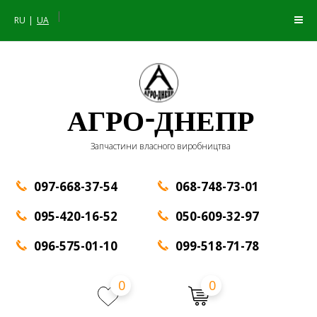
|
RU
UA
АГРО-ДНЕПР
Запчастини власного виробництва
097-668-37-54
068-748-73-01
095-420-16-52
050-609-32-97
096-575-01-10
099-518-71-78
0
0