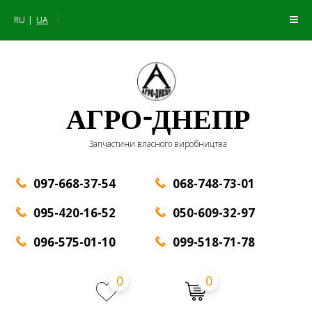
|
RU
UA
АГРО-ДНЕПР
Запчастини власного виробництва
097-668-37-54
068-748-73-01
095-420-16-52
050-609-32-97
096-575-01-10
099-518-71-78
0
0