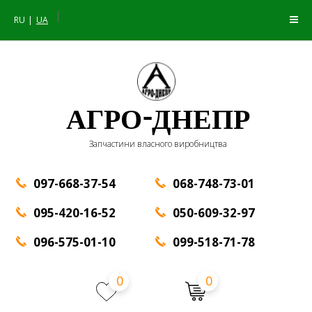
|
RU
UA
АГРО-ДНЕПР
Запчастини власного виробництва
097-668-37-54
068-748-73-01
095-420-16-52
050-609-32-97
096-575-01-10
099-518-71-78
0
0