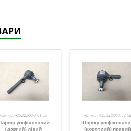
ВАРИ
Артикул: А35.32.000-А-01 СБ
Артикул: А35.32.000-А-02 С
арнір уніфікований
Шарнір уніфікован
(довгий) лівий
(короткий) правий