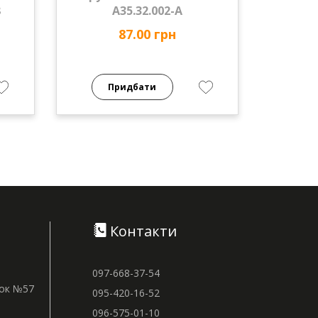
З
А35.32.002-А
87.00 грн
Придбати
Контакти
097-668-37-54
нок №57
095-420-16-52
096-575-01-10