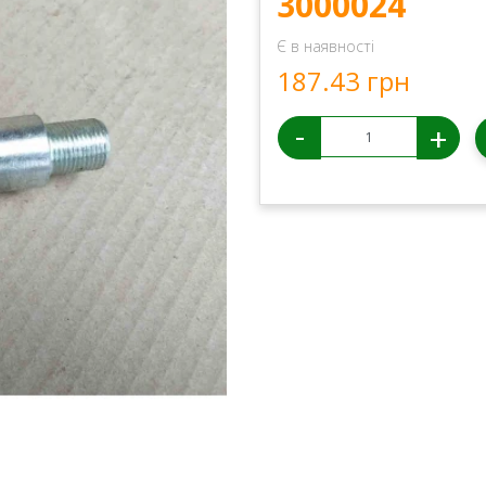
3000024
Є в наявності
187.43 грн
-
+