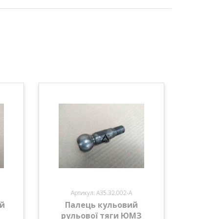
Б
Артикул: А35.32.002-А
ий
Палець кульовий
рульової тяги ЮМЗ