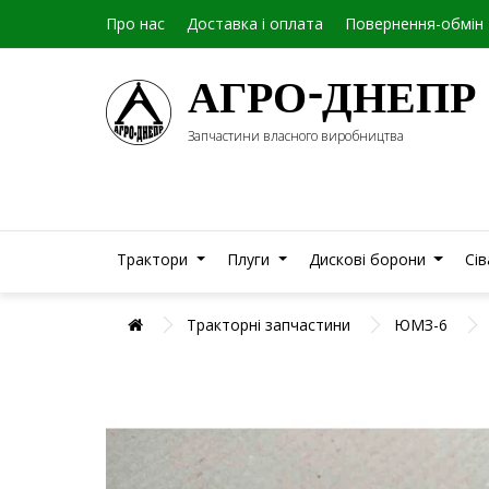
Про нас
Доставка і оплата
Повернення-обмін
АГРО-ДНЕПР
Запчастини власного виробництва
Трактори
Плуги
Дискові борони
Сі
Тракторні запчастини
ЮМЗ-6