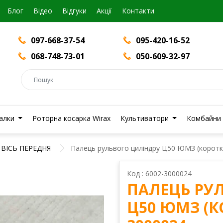
Блог
Вiдео
Відгуки
Акції
Контакти
097-668-37-54
095-420-16-52
068-748-73-01
050-609-32-97
валки
Роторна косарка Wirax
Культиватори
Комбайни
ВІСЬ ПЕРЕДНЯ
Палець рульвого циліндру Ц50 ЮМЗ (коротк
Код : 6002-3000024
ПАЛЕЦЬ РУ
Ц50 ЮМЗ (К