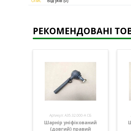
Опис
Відгуків (0)
РЕКОМЕНДОВАНІ ТО
Артикул: А35.32.000-А СБ
Шарнір уніфікований
Ш
(довгий) правий