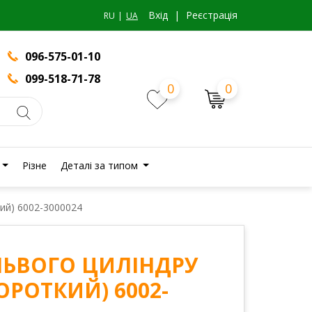
Вхiд
|
Реєстрація
RU
UA
096-575-01-10
099-518-71-78
0
0
Різне
Деталі за типом
ий) 6002-3000024
ЛЬВОГО ЦИЛІНДРУ
ОРОТКИЙ) 6002-