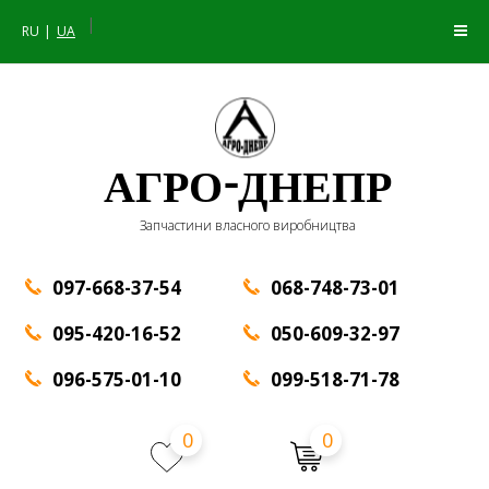
|
RU
UA
АГРО-ДНЕПР
Запчастини власного виробництва
097-668-37-54
068-748-73-01
095-420-16-52
050-609-32-97
096-575-01-10
099-518-71-78
0
0