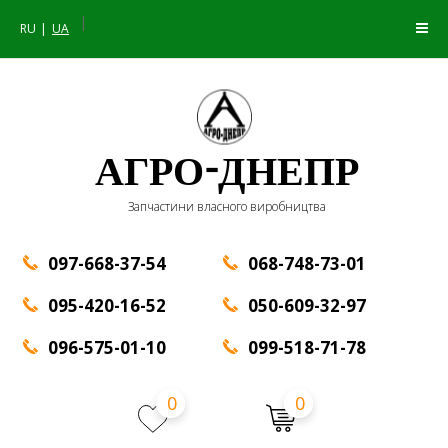
|
RU
UA
АГРО-ДНЕПР
Запчастини власного виробництва
097-668-37-54
068-748-73-01
095-420-16-52
050-609-32-97
096-575-01-10
099-518-71-78
0
0