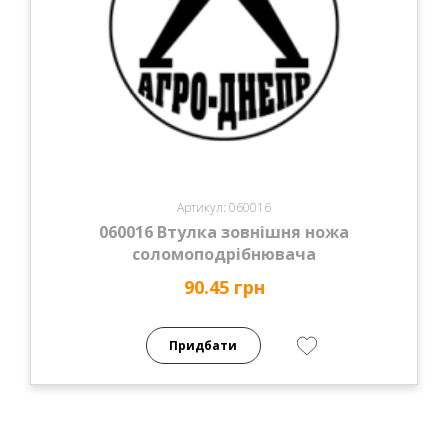
Артикул: 060016
060016 Втулка зовнішня ножа
соломоподрібнювача
90.45 грн
Придбати