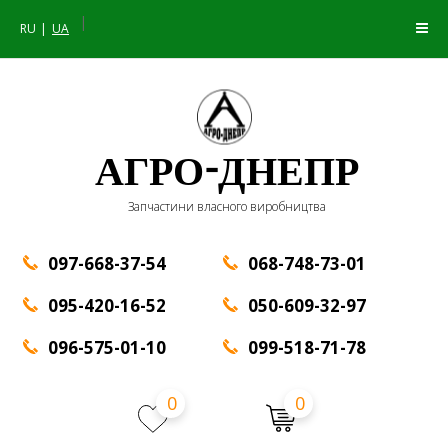
|
RU
UA
АГРО-ДНЕПР
Запчастини власного виробництва
097-668-37-54
068-748-73-01
095-420-16-52
050-609-32-97
096-575-01-10
099-518-71-78
0
0