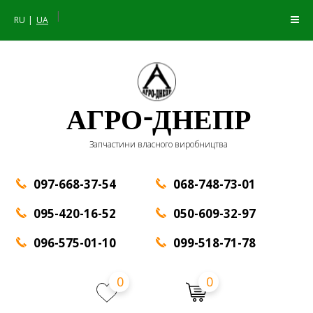
|
RU
UA
АГРО-ДНЕПР
Запчастини власного виробництва
097-668-37-54
068-748-73-01
095-420-16-52
050-609-32-97
096-575-01-10
099-518-71-78
0
0