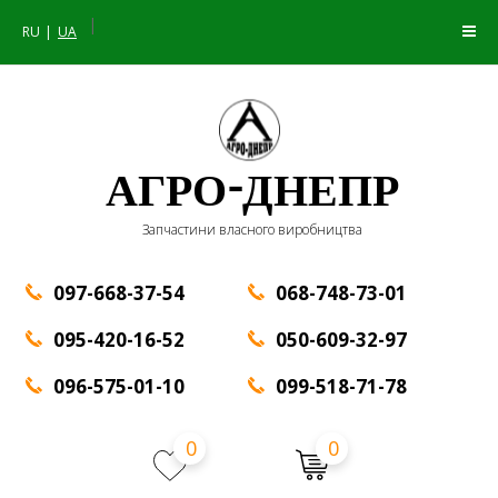
|
RU
UA
АГРО-ДНЕПР
Запчастини власного виробництва
097-668-37-54
068-748-73-01
095-420-16-52
050-609-32-97
096-575-01-10
099-518-71-78
0
0