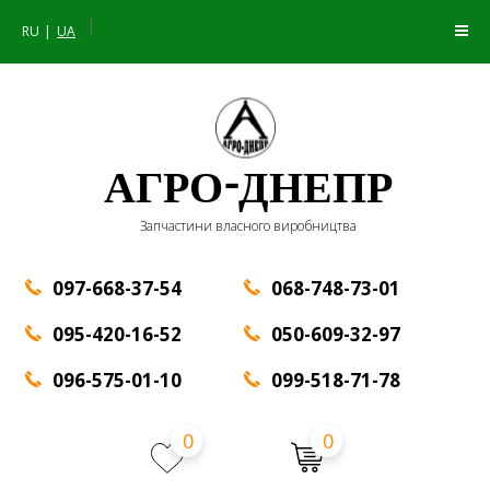
|
RU
UA
АГРО-ДНЕПР
Запчастини власного виробництва
097-668-37-54
068-748-73-01
095-420-16-52
050-609-32-97
096-575-01-10
099-518-71-78
0
0