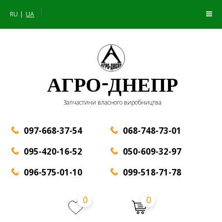
|
RU
UA
АГРО-ДНЕПР
Запчастини власного виробництва
097-668-37-54
068-748-73-01
095-420-16-52
050-609-32-97
096-575-01-10
099-518-71-78
0
0