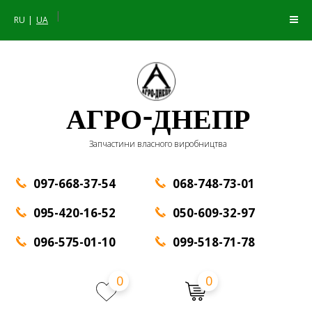
|
RU
UA
АГРО-ДНЕПР
Запчастини власного виробництва
097-668-37-54
068-748-73-01
095-420-16-52
050-609-32-97
096-575-01-10
099-518-71-78
0
0