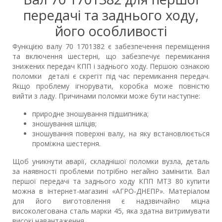
передачі та заднього ходу,
його особливості
Функцією валу 70 1701382 є забезпечення переміщення
та включення шестерні, що забезпечує перемикання
знижених передач КПП і заднього ходу. Першою ознакою
поломки деталі є скрегіт під час перемикання передач.
Якщо проблему ігнорувати, коробка може повністю
вийти з ладу. Причинами поломки може бути наступне:
природне зношування підшипника;
зношування шліців;
зношування поверхні валу, на яку встановлюється
проміжна шестерня.
Щоб уникнути аварії, складнішої поломки вузла, деталь
за наявності проблеми потрібно негайно замінити. Вал
першої передачі та заднього ходу КПП МТЗ 80 купити
можна в інтернет-магазині «АГРО-ДНЕПР». Матеріалом
для його виготовлення є надзвичайно міцна
високолегована сталь марки 45, яка здатна витримувати
високі навантаження.