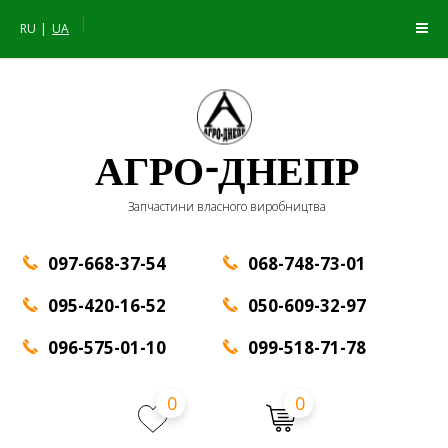
|
RU
UA
АГРО-ДНЕПР
Запчастини власного виробництва
097-668-37-54
068-748-73-01
095-420-16-52
050-609-32-97
096-575-01-10
099-518-71-78
0
0