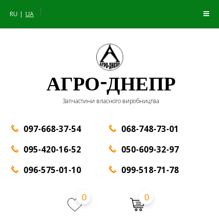
|
RU
UA
АГРО-ДНЕПР
Запчастини власного виробництва
097-668-37-54
068-748-73-01
095-420-16-52
050-609-32-97
096-575-01-10
099-518-71-78
0
0