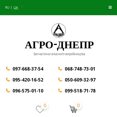
|
RU
UA
АГРО-ДНЕПР
Запчастини власного виробництва
097-668-37-54
068-748-73-01
095-420-16-52
050-609-32-97
096-575-01-10
099-518-71-78
0
0