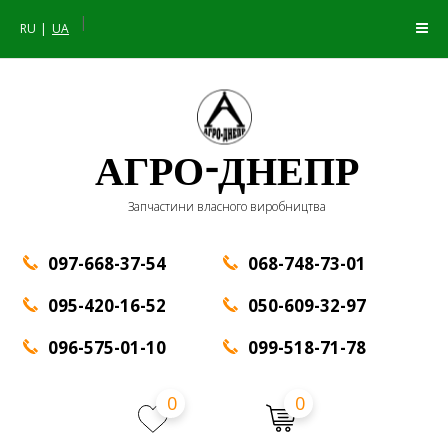
|
RU
UA
АГРО-ДНЕПР
Запчастини власного виробництва
097-668-37-54
068-748-73-01
095-420-16-52
050-609-32-97
096-575-01-10
099-518-71-78
0
0