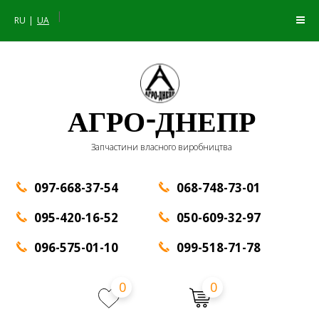
|
RU
UA
АГРО-ДНЕПР
Запчастини власного виробництва
097-668-37-54
068-748-73-01
095-420-16-52
050-609-32-97
096-575-01-10
099-518-71-78
0
0