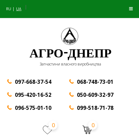
|
RU
UA
АГРО-ДНЕПР
Запчастини власного виробництва
097-668-37-54
068-748-73-01
095-420-16-52
050-609-32-97
096-575-01-10
099-518-71-78
0
0