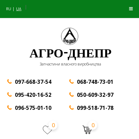
|
RU
UA
АГРО-ДНЕПР
Запчастини власного виробництва
097-668-37-54
068-748-73-01
095-420-16-52
050-609-32-97
096-575-01-10
099-518-71-78
0
0