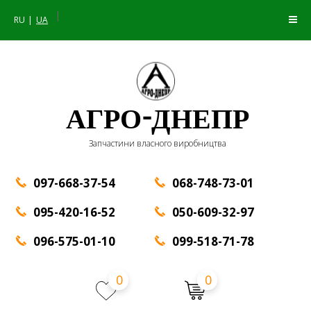
|
RU
UA
АГРО-ДНЕПР
Запчастини власного виробництва
097-668-37-54
068-748-73-01
095-420-16-52
050-609-32-97
096-575-01-10
099-518-71-78
0
0