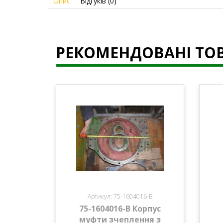
Опис
Відгуків (0)
РЕКОМЕНДОВАНІ ТО
Артикул: 75-1604016-В
75-1604016-В Корпус
муфти зчеплення з