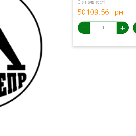
Є в наявності
50109.56 грн
-
+