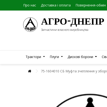
Про нас
Доставка і оплата
Повернення-обмін
АГРО-ДНЕПР
Запчастини власного виробництва
Трактори
Плуги
Дискові борони
Сі
75-1604010 СБ Муфта зчеплення у збор