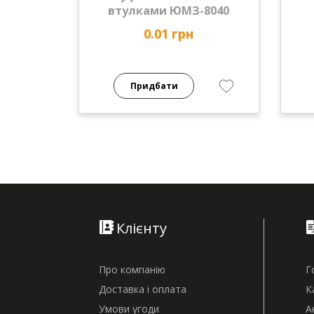
втулками ЮМЗ-8040
0.01 грн
Придбати
Клієнту
Про компанію
Г
Доставка і оплата
К
Умови угоди
А