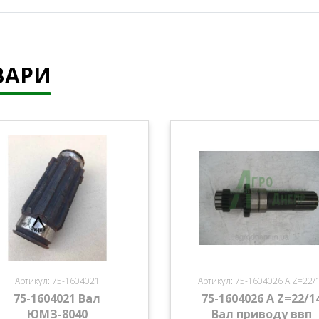
ВАРИ
Артикул: 75-1604021
Артикул: 75-1604026 А Z=22/
75-1604021 Вал
75-1604026 А Z=22/1
ЮМЗ-8040
Вал приводу ввп