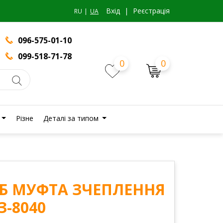
Вхiд
|
Реєстрація
RU
UA
096-575-01-10
099-518-71-78
0
0
Різне
Деталі за типом
 СБ МУФТА ЗЧЕПЛЕННЯ
З-8040