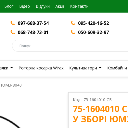
Блог
Вiдео
Відгуки
Акції
Контакти
097-668-37-54
095-420-16-52
068-748-73-01
050-609-32-97
валки
Роторна косарка Wirax
Культиватори
Комбайни
і ЮМЗ-8040
Код : 75-1604010 СБ
75-1604010
У ЗБОРІ ЮМ