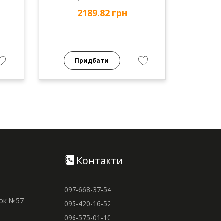
2189.82 грн
Придбати
Контакти
097-668-37-54
нок №57
095-420-16-52
096-575-01-10