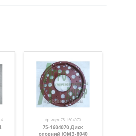
14
Артикул: 75-1604070
4
75-1604070 Диск
опорний ЮМЗ-8040