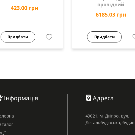
провідний
423.00 грн
6185.03 грн
Придбати
Придбати
Інформація
Адреса
оловна
49021, м. Дніпро, вул.
Детальбудівська, буди
аталог
кції