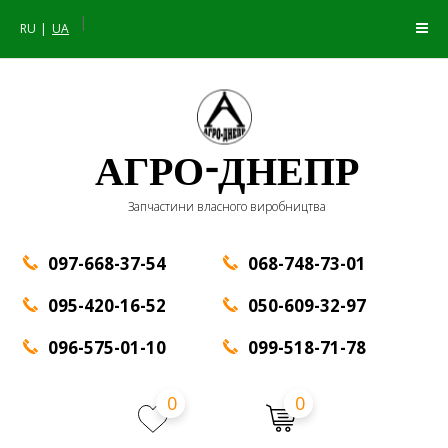
|
RU
UA
АГРО-ДНЕПР
Запчастини власного виробництва
097-668-37-54
068-748-73-01
095-420-16-52
050-609-32-97
096-575-01-10
099-518-71-78
0
0