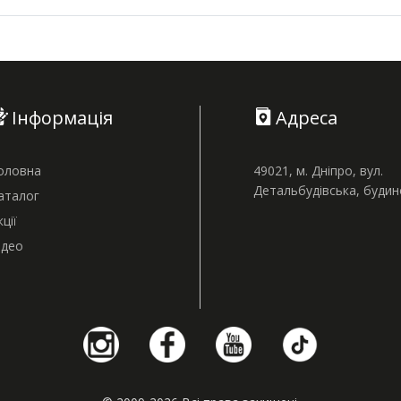
Інформація
Адреса
оловна
49021, м. Дніпро, вул.
Детальбудівська, буди
аталог
кції
ідео