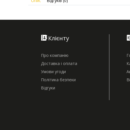
Опис
Відгуків (0)
Клієнту
Про компанію
Г
Доставка і оплата
К
Умови угоди
А
Політика безпеки
В
Відгуки