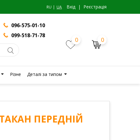
Вхiд
|
Реєстрація
RU
UA
096-575-01-10
099-518-71-78
0
0
Різне
Деталі за типом
 СТАКАН ПЕРЕДНІЙ