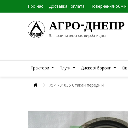
Про нас
Доставка і оплата
Повернення-обмін
АГРО-ДНЕПР
Запчастини власного виробництва
Трактори
Плуги
Дискові борони
Сі
75-1701035 Стакан передній