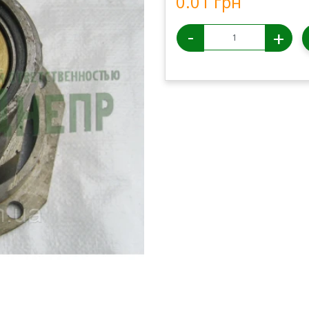
0.01 грн
-
+