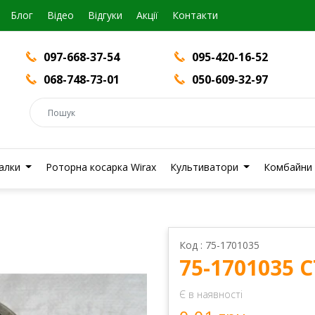
Блог
Вiдео
Відгуки
Акції
Контакти
097-668-37-54
095-420-16-52
068-748-73-01
050-609-32-97
валки
Роторна косарка Wirax
Культиватори
Комбайни
Код : 75-1701035
75-1701035
Є в наявності