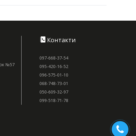
Контакти
097-668-37-54
нок №57
095-420-16-52
096-575-01-10
068-748-73-01
050-609-32-97
099-518-71-78