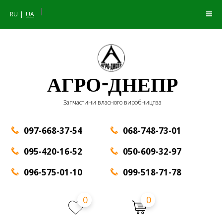
|
RU
UA
АГРО-ДНЕПР
Запчастини власного виробництва
097-668-37-54
068-748-73-01
095-420-16-52
050-609-32-97
096-575-01-10
099-518-71-78
0
0