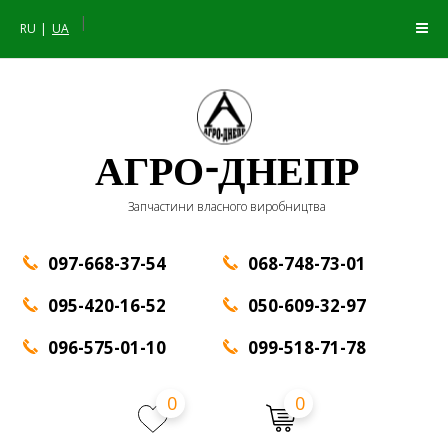
|
RU
UA
АГРО-ДНЕПР
Запчастини власного виробництва
097-668-37-54
068-748-73-01
095-420-16-52
050-609-32-97
096-575-01-10
099-518-71-78
0
0