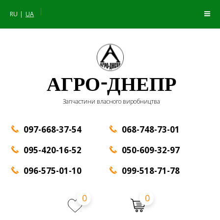
|
RU
UA
АГРО-ДНЕПР
Запчастини власного виробництва
097-668-37-54
068-748-73-01
095-420-16-52
050-609-32-97
096-575-01-10
099-518-71-78
0
0