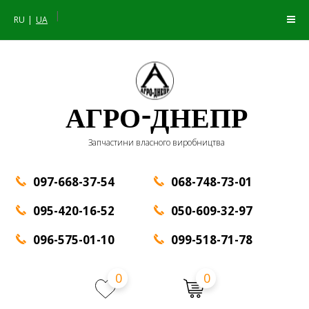
|
RU
UA
АГРО-ДНЕПР
Запчастини власного виробництва
097-668-37-54
068-748-73-01
095-420-16-52
050-609-32-97
096-575-01-10
099-518-71-78
0
0