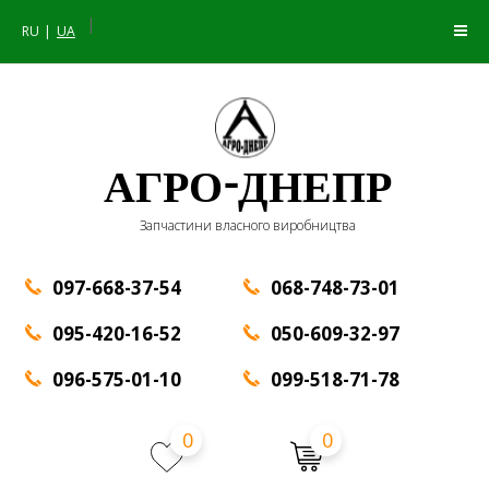
|
RU
UA
АГРО-ДНЕПР
Запчастини власного виробництва
097-668-37-54
068-748-73-01
095-420-16-52
050-609-32-97
096-575-01-10
099-518-71-78
0
0