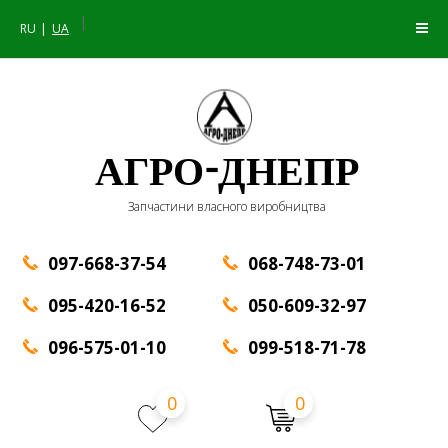
|
RU
UA
АГРО-ДНЕПР
Запчастини власного виробництва
097-668-37-54
068-748-73-01
095-420-16-52
050-609-32-97
096-575-01-10
099-518-71-78
0
0